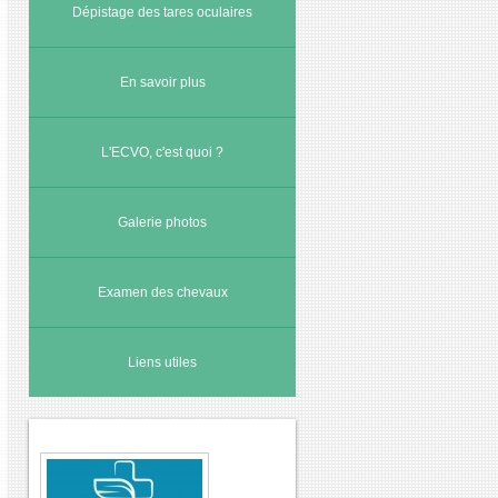
Dépistage des tares oculaires
En savoir plus
L'ECVO, c'est quoi ?
Galerie photos
Examen des chevaux
Liens utiles